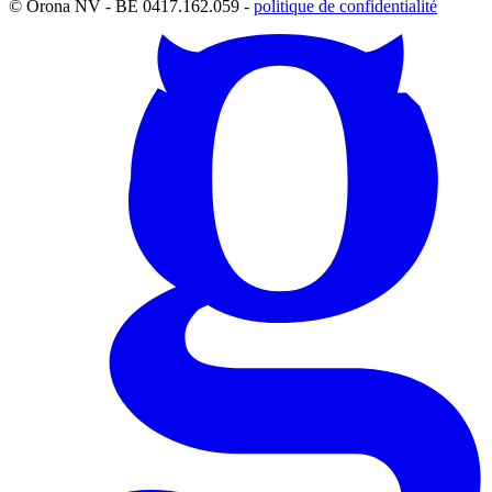
© Orona NV - BE 0417.162.059 -
politique de confidentialité