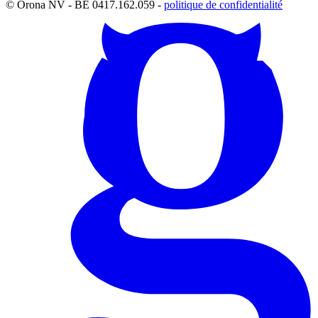
© Orona NV - BE 0417.162.059 -
politique de confidentialité