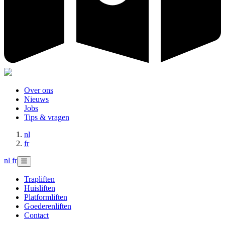
Over ons
Nieuws
Jobs
Tips & vragen
nl
fr
nl
fr
Trapliften
Huisliften
Platformliften
Goederenliften
Contact