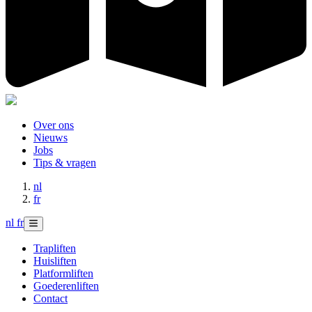
Over ons
Nieuws
Jobs
Tips & vragen
nl
fr
nl
fr
Trapliften
Huisliften
Platformliften
Goederenliften
Contact