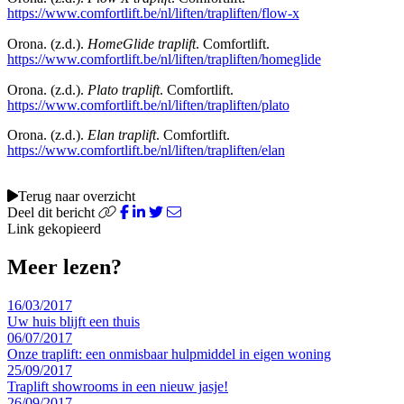
https://www.comfortlift.be/nl/liften/trapliften/flow-x
Orona. (z.d.).
HomeGlide traplift
. Comfortlift.
https://www.comfortlift.be/nl/liften/trapliften/homeglide
Orona. (z.d.).
Plato traplift
. Comfortlift.
https://www.comfortlift.be/nl/liften/trapliften/plato
Orona. (z.d.).
Elan traplift
. Comfortlift.
https://www.comfortlift.be/nl/liften/trapliften/elan
Terug naar overzicht
Deel dit bericht
Link gekopieerd
Meer lezen?
16/03/2017
Uw huis blijft een thuis
06/07/2017
Onze traplift: een onmisbaar hulpmiddel in eigen woning
25/09/2017
Traplift showrooms in een nieuw jasje!
26/09/2017