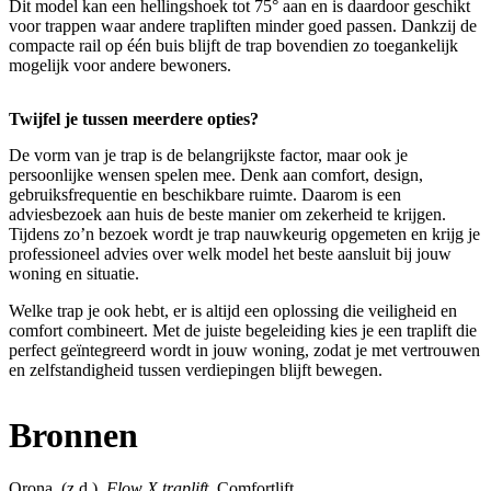
Dit model kan een hellingshoek tot 75° aan en is daardoor geschikt
voor trappen waar andere trapliften minder goed passen. Dankzij de
compacte rail op één buis blijft de trap bovendien zo toegankelijk
mogelijk voor andere bewoners.
Twijfel je tussen meerdere opties?
De vorm van je trap is de belangrijkste factor, maar ook je
persoonlijke wensen spelen mee. Denk aan comfort, design,
gebruiksfrequentie en beschikbare ruimte. Daarom is een
adviesbezoek aan huis de beste manier om zekerheid te krijgen.
Tijdens zo’n bezoek wordt je trap nauwkeurig opgemeten en krijg je
professioneel advies over welk model het beste aansluit bij jouw
woning en situatie.
Welke trap je ook hebt, er is altijd een oplossing die veiligheid en
comfort combineert. Met de juiste begeleiding kies je een traplift die
perfect geïntegreerd wordt in jouw woning, zodat je met vertrouwen
en zelfstandigheid tussen verdiepingen blijft bewegen.
Bronnen
Orona. (z.d.).
Flow X traplift
. Comfortlift.