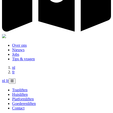
Over ons
Nieuws
Jobs
Tips & vragen
nl
fr
nl
fr
Trapliften
Huisliften
Platformliften
Goederenliften
Contact