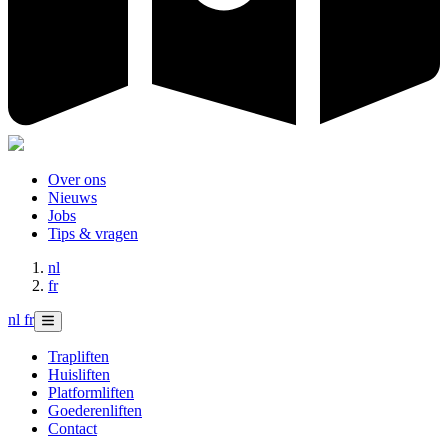
Over ons
Nieuws
Jobs
Tips & vragen
nl
fr
nl
fr
Trapliften
Huisliften
Platformliften
Goederenliften
Contact