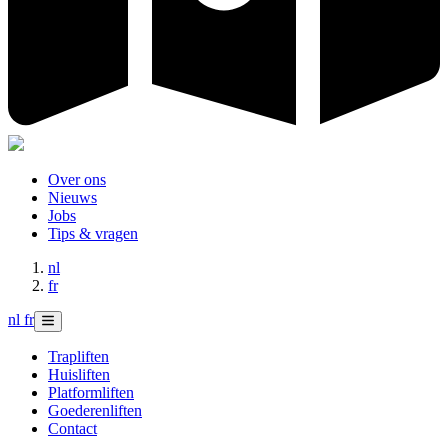
Over ons
Nieuws
Jobs
Tips & vragen
nl
fr
nl
fr
Trapliften
Huisliften
Platformliften
Goederenliften
Contact