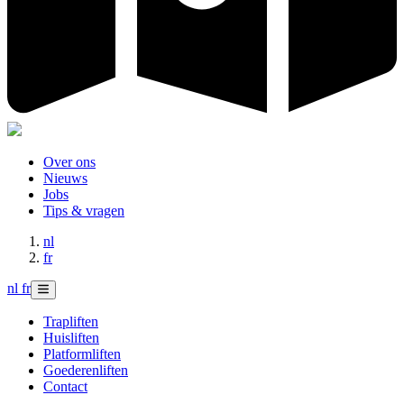
Over ons
Nieuws
Jobs
Tips & vragen
nl
fr
nl
fr
Trapliften
Huisliften
Platformliften
Goederenliften
Contact