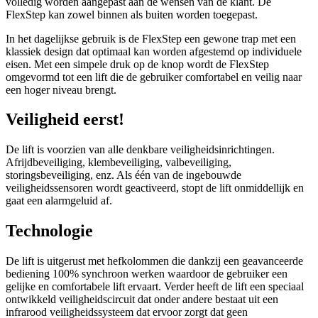
volledig worden aangepast aan de wensen van de klant. De
FlexStep kan zowel binnen als buiten worden toegepast.
In het dagelijkse gebruik is de FlexStep een gewone trap met een
klassiek design dat optimaal kan worden afgestemd op individuele
eisen. Met een simpele druk op de knop wordt de FlexStep
omgevormd tot een lift die de gebruiker comfortabel en veilig naar
een hoger niveau brengt.
Veiligheid eerst!
De lift is voorzien van alle denkbare veiligheidsinrichtingen.
Afrijdbeveiliging, klembeveiliging, valbeveiliging,
storingsbeveiliging, enz. Als één van de ingebouwde
veiligheidssensoren wordt geactiveerd, stopt de lift onmiddellijk en
gaat een alarmgeluid af.
Technologie
De lift is uitgerust met hefkolommen die dankzij een geavanceerde
bediening 100% synchroon werken waardoor de gebruiker een
gelijke en comfortabele lift ervaart. Verder heeft de lift een speciaal
ontwikkeld veiligheidscircuit dat onder andere bestaat uit een
infrarood veiligheidssysteem dat ervoor zorgt dat geen