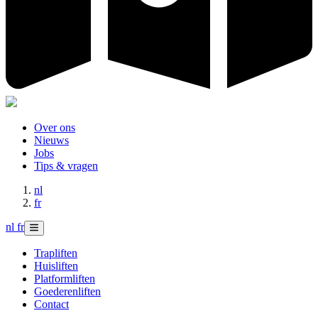
Over ons
Nieuws
Jobs
Tips & vragen
nl
fr
nl
fr
Trapliften
Huisliften
Platformliften
Goederenliften
Contact