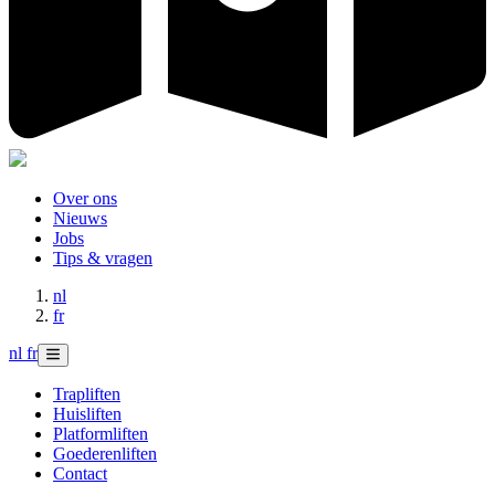
Over ons
Nieuws
Jobs
Tips & vragen
nl
fr
nl
fr
Trapliften
Huisliften
Platformliften
Goederenliften
Contact