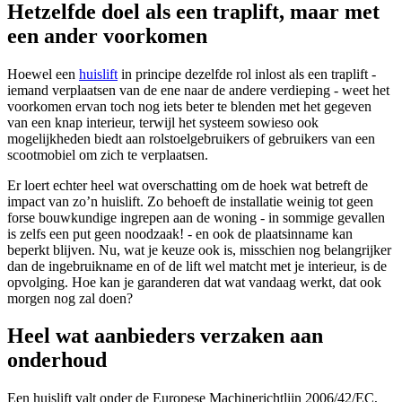
Hetzelfde doel als een traplift, maar met
een ander voorkomen
Hoewel een
huislift
in principe dezelfde rol inlost als een traplift -
iemand verplaatsen van de ene naar de andere verdieping - weet het
voorkomen ervan toch nog iets beter te blenden met het gegeven
van een knap interieur, terwijl het systeem sowieso ook
mogelijkheden biedt aan rolstoelgebruikers of gebruikers van een
scootmobiel om zich te verplaatsen.
Er loert echter heel wat overschatting om de hoek wat betreft de
impact van zo’n huislift. Zo behoeft de installatie weinig tot geen
forse bouwkundige ingrepen aan de woning - in sommige gevallen
is zelfs een put geen noodzaak! - en ook de plaatsinname kan
beperkt blijven. Nu, wat je keuze ook is, misschien nog belangrijker
dan de ingebruikname en of de lift wel matcht met je interieur, is de
opvolging. Hoe kan je garanderen dat wat vandaag werkt, dat ook
morgen nog zal doen?
Heel wat aanbieders verzaken aan
onderhoud
Een huislift valt onder de Europese Machinerichtlijn 2006/42/EC,