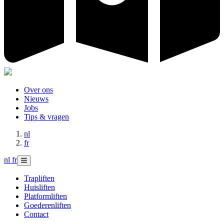
Over ons
Nieuws
Jobs
Tips & vragen
nl
fr
nl
fr
Trapliften
Huisliften
Platformliften
Goederenliften
Contact