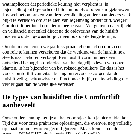
wat impliceert dat periodieke keuring niet verplicht is, in
tegenstelling tot bijvoorbeeld liften in hotels of openbare gebouwen.
Hoewel het ontbreken van deze verplichting andere aanbieders vaak
blijkt te verleiden om af te zien van regelmatig onderhoud, weigert
Comfortlift pertinent om hierin mee te gaan. Wij geloven dat vrijheid
en veiligheid niet enkel direct na de oplevering van de huislift
moeten worden gewaarborgd, maar ook op de lange termijn.
Om die reden nemen we jaarlijks proactief contact op om via een
controle te kunnen verzekeren dat de werking van de huislift nog
steeds naar behoren verloopt. Een huislift vormt immers een
ontzettend belangrijk onderdeel van het dagelijks leven van onze
klanten, in het bijzonder van bv. rolstoelgebruikers. En dus is het
voor Comfortlift van vitaal belang om ervoor te zorgen dat de
huislift veilig, betrouwbaar en functioneel blijft, een toewijding die
verder gaat dan de wettelijke vereisten.
De types van huisliften die Comfortlift
aanbeveelt
Onze ondersteuning ken je al, het voortraject kan je hier ontdekken.
Tijd dus voor onze praktische oplossingen, die evenwel nog volledig
op maat kunnen worden geconfigureerd. Maak kennis met de
Avansis DHM/DHE, de Avansis SB en de EasyLift.