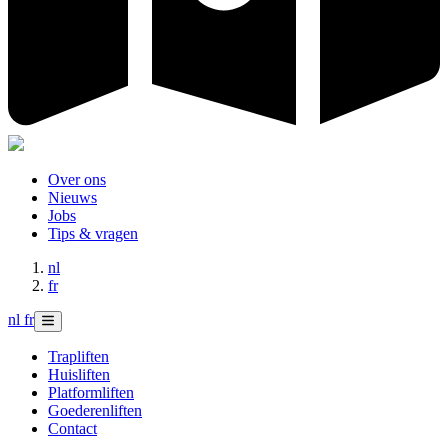
Over ons
Nieuws
Jobs
Tips & vragen
nl
fr
nl
fr
Trapliften
Huisliften
Platformliften
Goederenliften
Contact