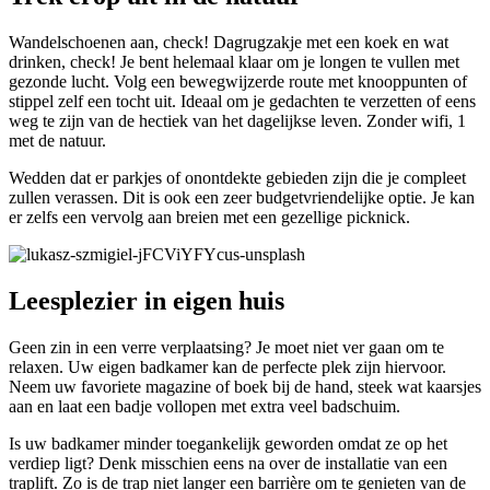
Wandelschoenen aan, check! Dagrugzakje met een koek en wat
drinken, check! Je bent helemaal klaar om je longen te vullen met
gezonde lucht. Volg een bewegwijzerde route met knooppunten of
stippel zelf een tocht uit. Ideaal om je gedachten te verzetten of eens
weg te zijn van de hectiek van het dagelijkse leven. Zonder wifi, 1
met de natuur.
Wedden dat er parkjes of onontdekte gebieden zijn die je compleet
zullen verassen. Dit is ook een zeer budgetvriendelijke optie. Je kan
er zelfs een vervolg aan breien met een gezellige picknick.
Leesplezier in eigen huis
Geen zin in een verre verplaatsing? Je moet niet ver gaan om te
relaxen. Uw eigen badkamer kan de perfecte plek zijn hiervoor.
Neem uw favoriete magazine of boek bij de hand, steek wat kaarsjes
aan en laat een badje vollopen met extra veel badschuim.
Is uw badkamer minder toegankelijk geworden omdat ze op het
verdiep ligt? Denk misschien eens na over de installatie van een
traplift. Zo is de trap niet langer een barrière om te genieten van de