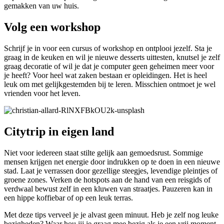
gemakken van uw huis.
Volg een workshop
Schrijf je in voor een cursus of workshop en ontplooi jezelf. Sta je
graag in de keuken en wil je nieuwe desserts uittesten, knutsel je zelf
graag decoratie of wil je dat je computer geen geheimen meer voor
je heeft? Voor heel wat zaken bestaan er opleidingen. Het is heel
leuk om met gelijkgestemden bij te leren. Misschien ontmoet je wel
vrienden voor het leven.
Citytrip in eigen land
Niet voor iedereen staat stilte gelijk aan gemoedsrust. Sommige
mensen krijgen net energie door indrukken op te doen in een nieuwe
stad. Laat je verrassen door gezellige steegjes, levendige pleintjes of
groene zones. Verken de hotspots aan de hand van een reisgids of
verdwaal bewust zelf in een kluwen van straatjes. Pauzeren kan in
een hippe koffiebar of op een leuk terras.
Met deze tips verveel je je alvast geen minuut. Heb je zelf nog leuke
bezigheden? Waar hou jij je graag mee bezig als je een vrij moment