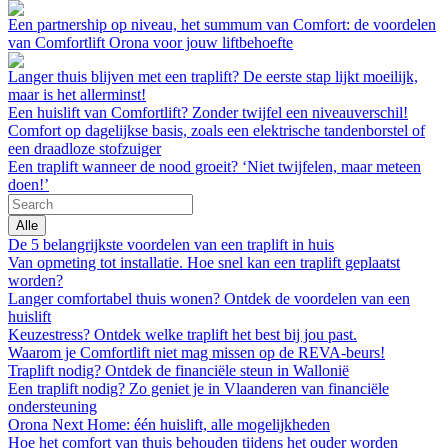
Een partnership op niveau, het summum van Comfort: de voordelen
van Comfortlift Orona voor jouw liftbehoefte
Langer thuis blijven met een traplift? De eerste stap lijkt moeilijk,
maar is het allerminst!
Een huislift van Comfortlift? Zonder twijfel een niveauverschil!
Comfort op dagelijkse basis, zoals een elektrische tandenborstel of
een draadloze stofzuiger
Een traplift wanneer de nood groeit? ‘Niet twijfelen, maar meteen
doen!’
Alle
De 5 belangrijkste voordelen van een traplift in huis
Van opmeting tot installatie. Hoe snel kan een traplift geplaatst
worden?
Langer comfortabel thuis wonen? Ontdek de voordelen van een
huislift
Keuzestress? Ontdek welke traplift het best bij jou past.
Waarom je Comfortlift niet mag missen op de REVA-beurs!
Traplift nodig? Ontdek de financiële steun in Wallonië
Een traplift nodig? Zo geniet je in Vlaanderen van financiële
ondersteuning
Orona Next Home: één huislift, alle mogelijkheden
Hoe het comfort van thuis behouden tijdens het ouder worden