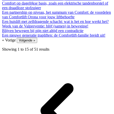
Comfort op dagelijkse basis, zoals een elektrische tandenborstel of
een draadloze stofzuiger
Een partnership op niveau, het summum van Comfort: de voordelen
van Comfortlift Orona voor jouw liftbehoefte
Een huislift met zelfdragende schacht: wat is het en hoe werkt het?
Week van de Valpreventie: blijf (samen) in beweging!
Blijven bewegen bij pijn niet altijd een contradictie
Een nieuwe generatie trapliften: de Comfortlift-familie breidt uit!
« Vorige
Volgende »
Showing
1
to
15
of
51
results