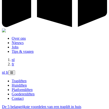
Over ons
Nieuws
Jobs
Tips & vragen
nl
fr
nl
fr
Trapliften
Huisliften
Platformliften
Goederenliften
Contact
De 5 belangrijkste voordelen van een traplift in huis